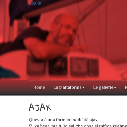
Log In
Home
La piattaforma
Le gallerie
AJAX
Questa è una form in modalità ajax!
Sì, va bene, ma tu lo sai che cosa significa
realme