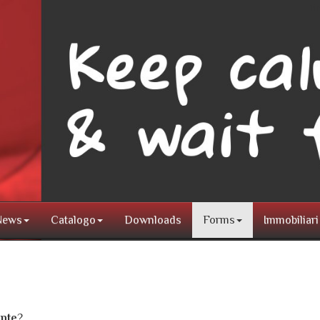
l
News
Catalogo
Downloads
Forms
Immobiliari
nte
?