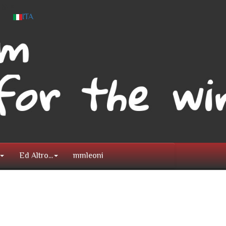
ingua
ITA
Ed Altro...
mmleoni