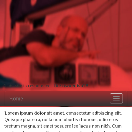
This site is responsive...
the owner isn't!!
Home
Toggle
navigat
Lorem ipsum dolor sit amet
, consectetur adipiscing elit.
Quisque pharetra, nulla non lobortis rhoncus, odio eros
pretium magna, sit amet posuere leo lacus non nibh. Cum