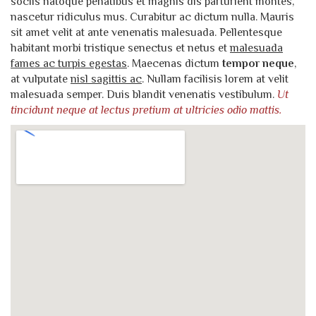
sociis natoque penatibus et magnis dis parturient montes,
nascetur ridiculus mus. Curabitur ac dictum nulla. Mauris
sit amet velit at ante venenatis malesuada. Pellentesque
habitant morbi tristique senectus et netus et
malesuada
fames ac turpis egestas
. Maecenas dictum
tempor neque
,
at vulputate
nisl sagittis ac
. Nullam facilisis lorem at velit
malesuada semper. Duis blandit venenatis vestibulum.
Ut
tincidunt neque at lectus pretium at ultricies odio mattis.